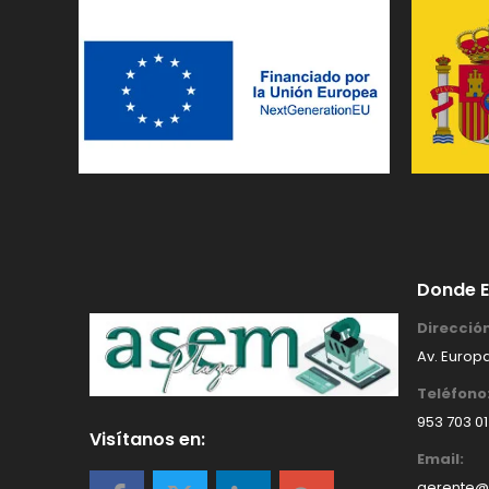
Donde 
Dirección
Av. Europa
Teléfono
953 703 0
Visítanos en:
Email:
gerente@