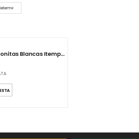
Anillo Dúo Circonitas Blancas Itemporality
ATA
CESTA