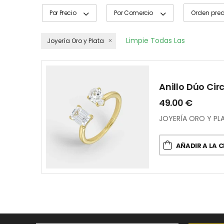
Por Precio
Por Comercio
Limpie Todas Las
Joyería Oro y Plata
49.00
€
JOYERÍA ORO Y PL
AÑADIR A LA 