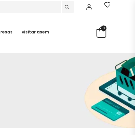
0
presas
visitar asem