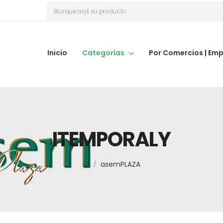
Inicio
Categorías
Por Comercios | Em
ITEMPORALY
asemPLAZA
/