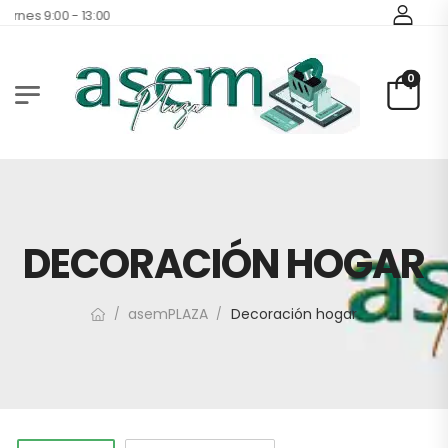
iernes 9:00 - 13:00
0
DECORACIÓN HOGAR
asemPLAZA
Decoración hogar
/
/