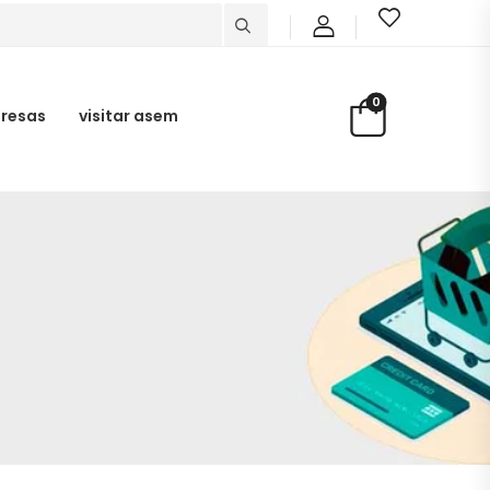
0
presas
visitar asem