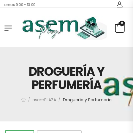
Viernes 9:00 - 13:00
0
DROGUERÍA Y
PERFUMERÍA
asemPLAZA
Droguería y Perfumería
/
/