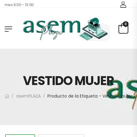
ernes 9:00 - 13:00
0
VESTIDO MUJER
asemPLAZA
Producto de la Etiqueta - Vestido mujer
/
/