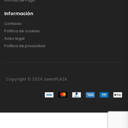
Formas de Pago
Información
Contacto
Política de cookies
4
Aviso legal
Política de privacidad
Copyright © 2024 asemPLAZA