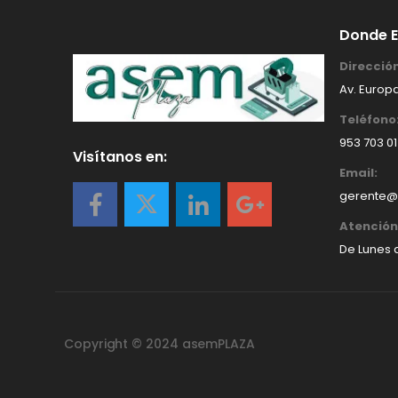
Donde 
Dirección
Av. Europa
Teléfono
953 703 0
Visítanos en:
Email:
gerente@
Atención 
De Lunes a
Copyright © 2024 asemPLAZA