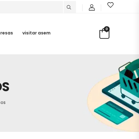
0
presas
visitar asem
OS
cos