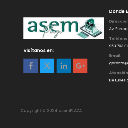
Donde 
Dirección
Av. Europa
Teléfono
953 703 0
Visítanos en:
Email:
gerente@
Atención 
De Lunes a
Copyright © 2024 asemPLAZA