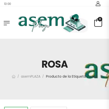
- 13:00
0
ROSA
asemPLAZA
Producto de la Etiqueta - rosa
/
/
1