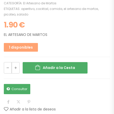
CATEGORÍA:
El Artesano de Martos
ETIQUETAS:
aperitivo
,
cocktail
,
comida
,
el artesano de martos
,
picoteo
,
salado
1.90
€
EL ARTESANO DE MARTOS
1 disponibles
Añadir a la Cesta
Consultar
Añadir a la lista de deseos